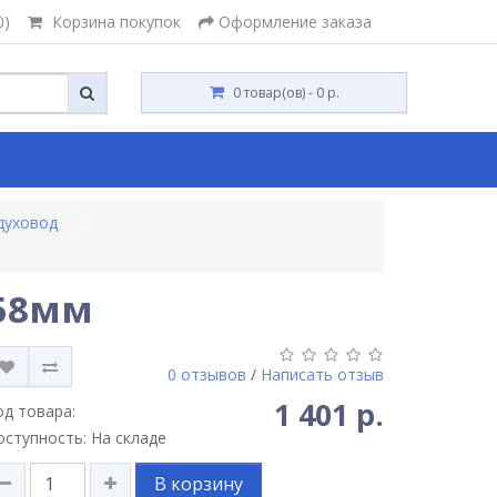
0)
Корзина покупок
Оформление заказа
0 товар(ов) - 0 р.
духовод
458мм
0 отзывов
/
Написать отзыв
1 401 р.
од товара:
оступность: На складе
В корзину