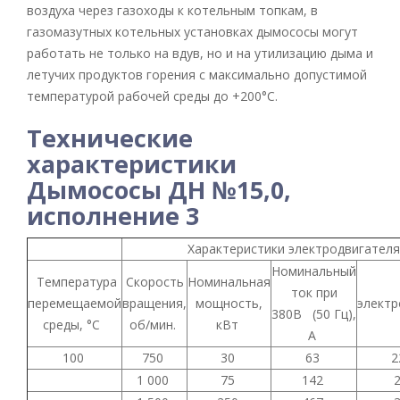
воздуха через газоходы к котельным топкам, в
газомазутных котельных установках дымососы могут
работать не только на вдув, но и на утилизацию дыма и
летучих продуктов горения с максимально допустимой
температурой рабочей среды до +200°С.
Технические
характеристики
Дымососы ДН №15,0,
исполнение 3
Характеристики электродвигател
Номинальный
Температура
Скорость
Номинальная
ток при
перемещаемой
вращения,
мощность,
электр
380В (50 Гц),
среды, °С
об/мин.
кВт
А
100
750
30
63
2
1 000
75
142