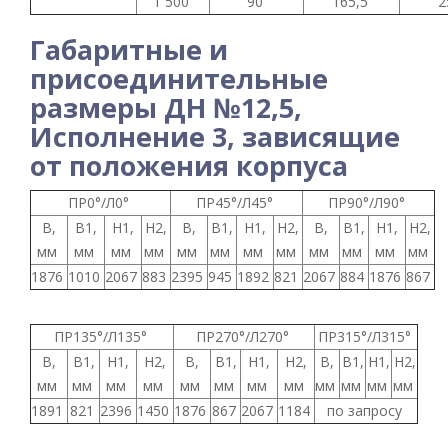
1 500
90
165,5
2
Габаритные и
присоединительные
размеры ДН №12,5,
Исполнение 3, зависящие
от положения корпуса
ПР0°/Л0°
ПР45°/Л45°
ПР90°/Л90°
B,
B1,
H1,
H2,
B,
B1,
H1,
H2,
B,
B1,
H1,
H2,
мм
мм
мм
мм
мм
мм
мм
мм
мм
мм
мм
мм
1876
1010
2067
883
2395
945
1892
821
2067
884
1876
867
ПР135°/Л135°
ПР270°/Л270°
ПР315°/Л315°
B,
B1,
H1,
H2,
B,
B1,
H1,
H2,
B,
B1,
H1,
H2,
мм
мм
мм
мм
мм
мм
мм
мм
мм
мм
мм
мм
1891
821
2396
1450
1876
867
2067
1184
по запросу