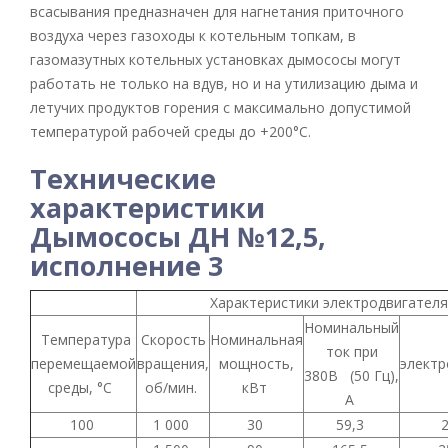
всасывания предназначен для нагнетания приточного
воздуха через газоходы к котельным топкам, в
газомазутных котельных установках дымососы могут
работать не только на вдув, но и на утилизацию дыма и
летучих продуктов горения с максимально допустимой
температурой рабочей среды до +200°С.
Технические
характеристики
Дымососы ДН №12,5,
исполнение 3
Характеристики электродвигател
Номинальный
Температура
Скорость
Номинальная
ток при
перемещаемой
вращения,
мощность,
электр
380В (50 Гц),
среды, °С
об/мин.
кВт
А
100
1 000
30
59,3