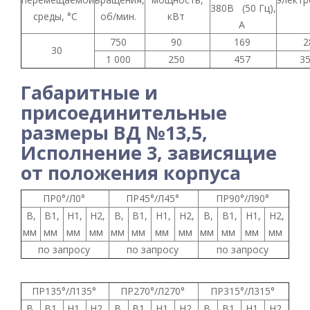
380В (50 Гц),
среды, °С
об/мин.
кВт
А
750
90
169
2
30
1 000
250
457
3
Габаритные и
присоединительные
размеры ВД №13,5,
Исполнение 3, зависящие
от положения корпуса
ПР0°/Л0°
ПР45°/Л45°
ПР90°/Л90°
B,
B1,
H1,
H2,
B,
B1,
H1,
H2,
B,
B1,
H1,
H2,
мм
мм
мм
мм
мм
мм
мм
мм
мм
мм
мм
мм
по запросу
по запросу
по запросу
ПР135°/Л135°
ПР270°/Л270°
ПР315°/Л315°
B,
B1,
H1,
H2,
B,
B1,
H1,
H2,
B,
B1,
H1,
H2,