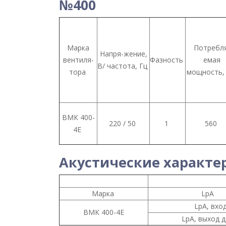
№400
Марка
Потребл
Напря-жение,
вентиля-
Фазность
емая
В/ частота, Гц
тора
мощность,
ВМК 400-
220 / 50
1
560
4E
Акустические характе
Марка
LpA
LpA, вхо
ВМК 400-4E
LpA, выход д