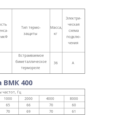
Электри-
ость
ческая
Тип термо-
Масса,
енса-
схема
защиты
кг
, мкФ
подклю-
чения
Встраиваемое
биметаллическое
6
36
А
термореле
 ВМК 400
сы частот, Гц
1000
2000
4000
8000
65
66
70
60
70
69
70
61