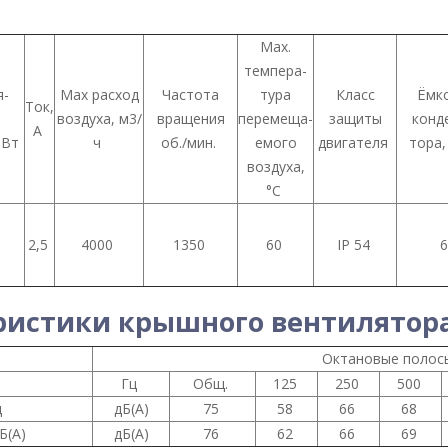
Мах.
темпера-
я-
Мах расход
Частота
тура
Класс
Ёмк
Ток,
воздуха, м3/
вращения
перемеща-
защиты
конд
А
 Вт
ч
об./мин.
емого
двигателя
тора
воздуха,
°С
2,5
4000
1350
60
IP 54
ристики крышного вентилятора
Октановые поло
Гц
Общ.
125
250
500
д
дБ(А)
75
58
66
68
Б(А)
дБ(А)
76
62
66
69