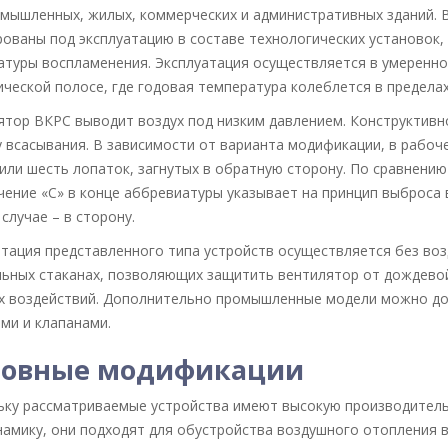
омышленных, жилых, коммерческих и административных зданий. 
ованы под эксплуатацию в составе технологических установок,
атуры воспламенения. Эксплуатация осуществляется в умеренно
ческой полосе, где годовая температура колеблется в пределах
ятор ВКРС выводит воздух под низким давлением. Конструктив
 всасывания. В зависимости от варианта модификации, в рабоч
или шесть лопаток, загнутых в обратную сторону. По сравнению
ение «С» в конце аббревиатуры указывает на принцип выброса 
случае – в сторону.
тация представленного типа устройств осуществляется без во
ьных стаканах, позволяющих защитить вентилятор от дождевой
х воздействий. Дополнительно промышленные модели можно до
ми и клапанами.
новные модификации
ьку рассматриваемые устройства имеют высокую производител
амику, они подходят для обустройства воздушного отопления в