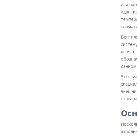
для пр
адаптир
темпер
климати
Вентил
систему
девять 
обознач
данном 
Эксплуа
специал
внешни
стакана
Ос
Поскол
аэродин