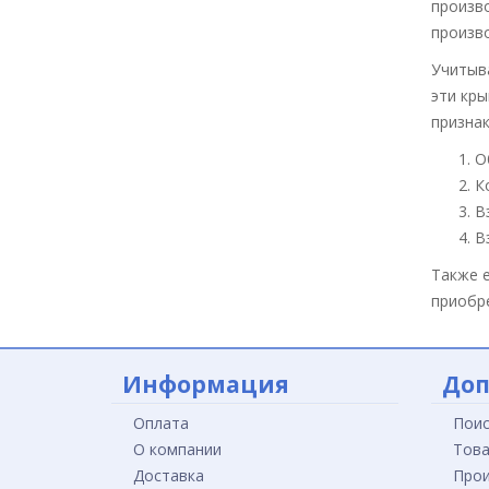
произв
произв
Учитыва
эти кр
признак
О
К
В
В
Также 
приобре
Информация
Доп
Оплата
Поис
О компании
Това
Доставка
Прои