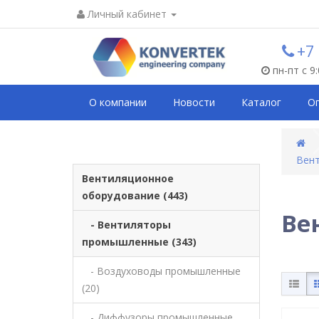
Личный кабинет
+7
пн-пт с 9
О компании
Новости
Каталог
О
Вен
Вентиляционное
оборудование (443)
Ве
- Вентиляторы
промышленные (343)
- Воздуховоды промышленные
(20)
- Диффузоры промышленные