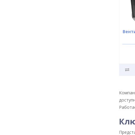
Вент
Компан
доступн
Работае
Клю
Предст