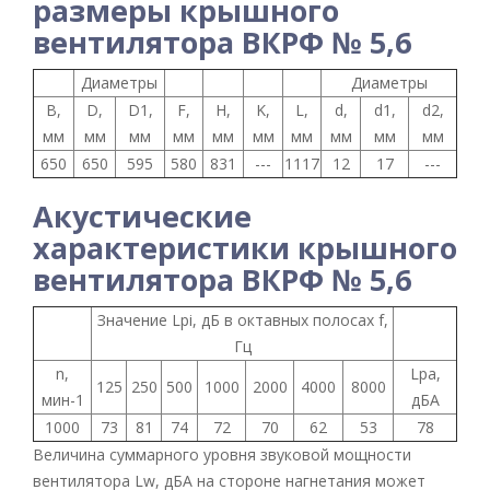
размеры крышного
вентилятора ВКРФ № 5,6
Диаметры
Диаметры
B,
D,
D1,
F,
H,
K,
L,
d,
d1,
d2,
мм
мм
мм
мм
мм
мм
мм
мм
мм
мм
650
650
595
580
831
---
1117
12
17
---
Акустические
характеристики крышного
вентилятора ВКРФ № 5,6
Значение Lpi, дБ в октавных полосах f,
Гц
n,
Lpa,
125
250
500
1000
2000
4000
8000
мин-1
дБА
1000
73
81
74
72
70
62
53
78
Величина суммарного уровня звуковой мощности
вентилятора Lw, дБА на стороне нагнетания может