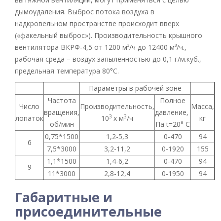
дымоудаления. Выброс потока воздуха в
надкровельном пространстве происходит вверх
(«факельный выброс»). Производительность крышного
вентилятора ВКРФ-4,5 от 1200 м³/ч до 12400 м³/ч.,
рабочая среда – воздух запыленностью до 0,1 г/м.куб.,
предельная температура 80°С.
Параметры в рабочей зоне
Частота
Полное
Число
Производительность,
Масса,
вращения,
давление,
3
3
лопаток
10
х м
/ч
кг
об/мин
Па t=20° C
0,75*1500
1,2-5,3
0-470
94
6
7,5*3000
3,2-11,2
0-1920
155
1,1*1500
1,4-6,2
0-470
94
9
11*3000
2,8-12,4
0-1950
94
Габаритные и
присоединительные