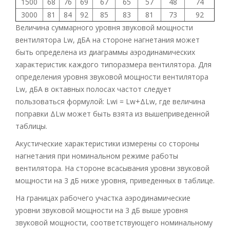
1500
68
76
69
67
65
57
48
74
3000
81
84
92
85
83
81
73
92
Величина суммарного уровня звуковой мощности
вентилятора Lw, дБА на стороне нагнетания может
быть определена из диаграммы аэродинамических
характеристик каждого типоразмера вентилятора. Для
определения уровня звуковой мощности вентилятора
Lw, дБА в октавных полосах частот следует
пользоваться формулой: Lwi = Lw+ΔLw, где величина
поправки ΔLw может быть взята из вышеприведенной
таблицы.
Акустические характеристики измерены со стороны
нагнетания при номинальном режиме работы
вентилятора. На стороне всасывания уровни звуковой
мощности на 3 дБ ниже уровня, приведенных в таблице.
На границах рабочего участка аэродинамические
уровни звуковой мощности на 3 дБ выше уровня
звуковой мощности, соответствующего номинальному