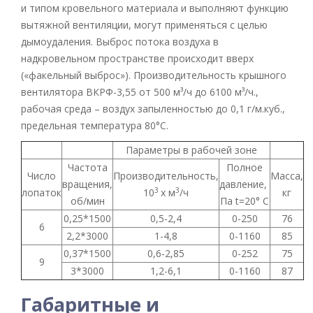
и типом кровельного материала и выполняют функцию
вытяжной вентиляции, могут применяться с целью
дымоудаления. Выброс потока воздуха в
надкровельном пространстве происходит вверх
(«факельный выброс»). Производительность крышного
вентилятора ВКРФ-3,55 от 500 м³/ч до 6100 м³/ч.,
рабочая среда – воздух запыленностью до 0,1 г/м.куб.,
предельная температура 80°С.
Параметры в рабочей зоне
Частота
Полное
Число
Производительность,
Масса,
вращения,
давление,
3
3
лопаток
10
х м
/ч
кг
об/мин
Па t=20° C
0,25*1500
0,5-2,4
0-250
76
6
2,2*3000
1-4,8
0-1160
85
0,37*1500
0,6-2,85
0-252
75
9
3*3000
1,2-6,1
0-1160
87
Габаритные и