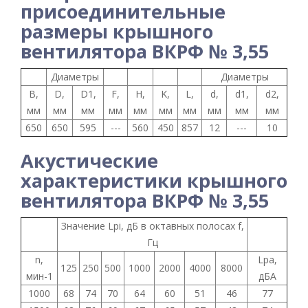
присоединительные
размеры крышного
вентилятора ВКРФ № 3,55
Диаметры
Диаметры
B,
D,
D1,
F,
H,
K,
L,
d,
d1,
d2,
мм
мм
мм
мм
мм
мм
мм
мм
мм
мм
650
650
595
---
560
450
857
12
---
10
Акустические
характеристики крышного
вентилятора ВКРФ № 3,55
Значение Lpi, дБ в октавных полосах f,
Гц
n,
Lpa,
125
250
500
1000
2000
4000
8000
мин-1
дБА
1000
68
74
70
64
60
51
46
77