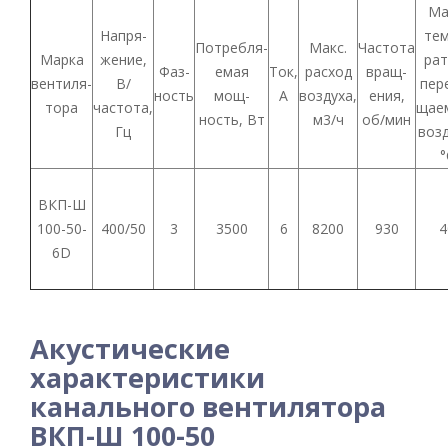
Ма
Напря-
тем
Потребля-
Макс.
Частота
Марка
жение,
рат
Фаз-
емая
Ток,
расход
вращ-
вентиля-
В/
пер
ность
мощ-
А
воздуха,
ения,
тора
частота,
щае
ность, Вт
м3/ч
об/мин
Гц
возд
°
ВКП-Ш
100-50-
400/50
3
3500
6
8200
930
4
6D
Акустические
характеристики
канального вентилятора
ВКП-Ш 100-50