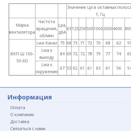
Значение Lpi в октавных полос
f, Гц
Частота
Марка
Lpa,
вращения,
63
125
250
500
1000
2000
4000
80
вентилятора
дБА
об/мин
Lwa Канал
75
68
73
71
72
70
68
62
5
Lwa к
ВКП-Ш 100-
84
69
72
72
78
79
77
74
6
выходу
50-6D
Lwa к
67
53
62
61
61
63
61
56
5
окружению
Информация
Оплата
О компании
Доставка
Связаться с нами