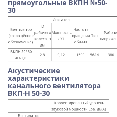
прямоугольные ВКПН №50-
30
Двигатель
D
Вентилятор
Частота
рабочего
Мощность,
Рабоче
(сокращённое
вращения
Тип
колеса, в
кВТ
напряже
обозначение)
об/мин
дм
ВКПН 50*30
2,8
0,12
1500
56A4
380
4D-2,8
Акустические
характеристики
канального вентилятора
ВКП-Н 50-30
Корректированный уровень
звуковой мощности Lpa, дБ(А)
Вентилятор