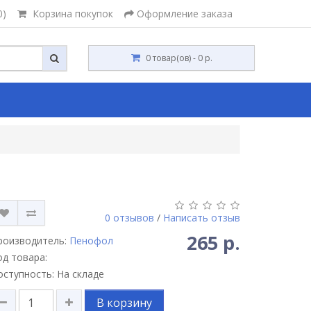
0)
Корзина покупок
Оформление заказа
0 товар(ов) - 0 р.
0 отзывов
/
Написать отзыв
265 р.
роизводитель:
Пенофол
од товара:
оступность: На складе
В корзину