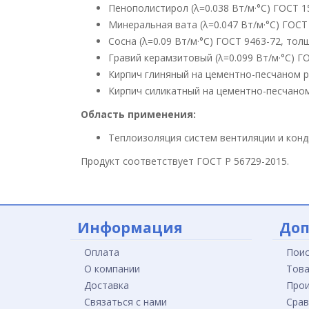
Пенополистирол (λ=0.038 Вт/м·°С) ГОСТ 
Минеральная вата (λ=0.047 Вт/м·°С) ГОСТ
Сосна (λ=0.09 Вт/м·°С) ГОСТ 9463-72, то
Гравий керамзитовый (λ=0.099 Вт/м·°С) Г
Кирпич глиняный на цементно-песчаном ра
Кирпич силикатный на цементно-песчаном
Область применения:
Теплоизоляция систем вентиляции и кон
Продукт соответствует ГОСТ Р 56729-2015.
Информация
Доп
Оплата
Поис
О компании
Това
Доставка
Прои
Связаться с нами
Срав