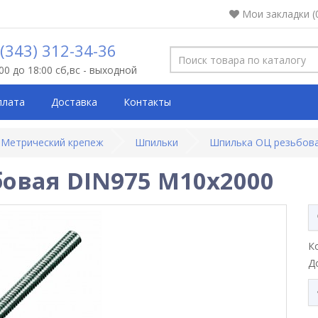
Мои закладки (
 (343) 312-34-36
:00 до 18:00 сб,вс - выходной
плата
Доставка
Контакты
Метрический крепеж
Шпильки
Шпилька ОЦ резьбов
овая DIN975 М10х2000
К
Д